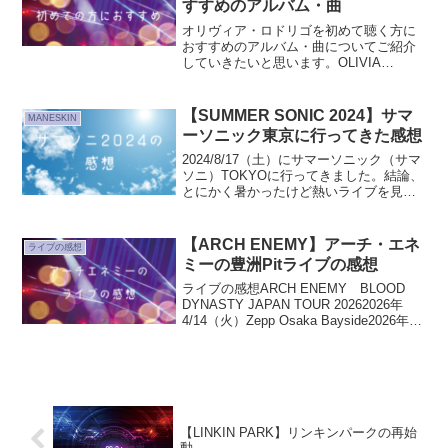
すすめのアルバム・曲
オリヴィア・ロドリゴを初めて聴く方に
おすすめのアルバム・曲についてご紹介
していきたいと思います。OLIVIA
RODRIGOを初めて聞く方にオススメのア
ルバムオススメのアルバムはまだ「２
枚」しかリリースされていないので、ど
【SUMMER SONIC 2024】サマ
MANESKIN
ちらもオススメです...
ーソニック東京に行ってきた感想
2024/8/17（土）にサマーソニック（サマ
ソニ）TOKYOに行ってきました。結論、
とにかく暑かったけど熱いライブを見る
ことができ、とても良かったです。サマ
ソニに行った感想や実際に「役立ったこ
と・持っていくと便利なもの」などを含
【ARCH ENEMY】アーチ・エネ
ライブの感想
め執筆して...
ミーの豊洲Pitライブの感想
ライブの感想ARCH ENEMY BLOOD
DYNASTY JAPAN TOUR 20262026年
4/14（火）Zepp Osaka Bayside2026年
4/17（金）Ex Theater Roppongi2026年
4/18（...
【LINKIN PARK】リンキンパークの再始
動