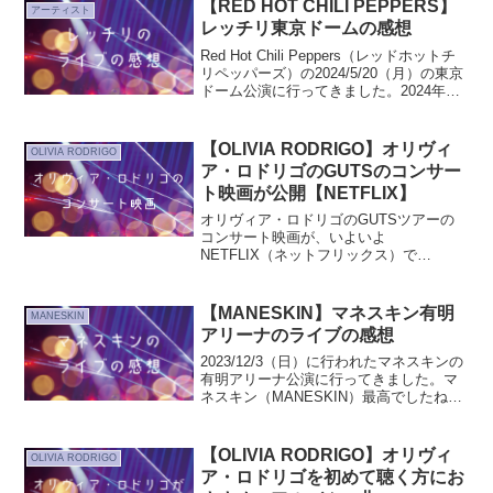
【RED HOT CHILI PEPPERS】
アーティスト
レッチリ東京ドームの感想
Red Hot Chili Peppers（レッドホットチ
リペッパーズ）の2024/5/20（月）の東京
ドーム公演に行ってきました。2024年の
来日ライブは2024年の5/18（土）と
5/20（月）の東京ドームの２公演のみで
したね。RED ...
【OLIVIA RODRIGO】オリヴィ
OLIVIA RODRIGO
ア・ロドリゴのGUTSのコンサー
ト映画が公開【NETFLIX】
オリヴィア・ロドリゴのGUTSツアーの
コンサート映画が、いよいよ
NETFLIX（ネットフリックス）で
2024/10/29から公開されますね。GUTSの
日本ツアー以外のコンサートも映画とは
いえ、見届けたいです。NETFLIX（ネッ
【MANESKIN】マネスキン有明
MANESKIN
トフリックス...
アリーナのライブの感想
2023/12/3（日）に行われたマネスキンの
有明アリーナ公演に行ってきました。マ
ネスキン（MANESKIN）最高でしたね。
マネスキンは豊洲PIT（2022/8/1８(木)）
での初単独公演や、３年ぶり開催のサマ
ソニ2022（2022/8/2...
【OLIVIA RODRIGO】オリヴィ
OLIVIA RODRIGO
ア・ロドリゴを初めて聴く方にお