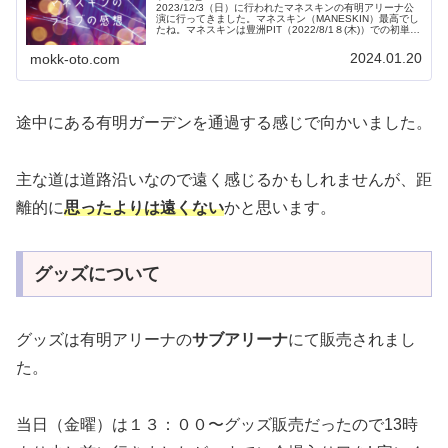
2023/12/3（日）に行われたマネスキンの有明アリーナ公
演に行ってきました。マネスキン（MANESKIN）最高でし
たね。マネスキンは豊洲PIT（2022/8/1８(木)）での初単独
公演や、３年ぶり開催のサマソニ2022（2022/8/2...
2024.01.20
mokk-oto.com
途中にある有明ガーデンを通過する感じで向かいました。
主な道は道路沿いなので遠く感じるかもしれませんが、距
離的に
思ったよりは遠くない
かと思います。
グッズについて
グッズは有明アリーナの
サブアリーナ
にて販売されまし
た。
当日（金曜）は１３：００〜グッズ販売だったので13時